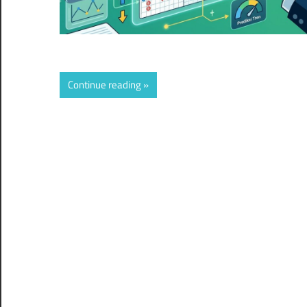
Continue reading