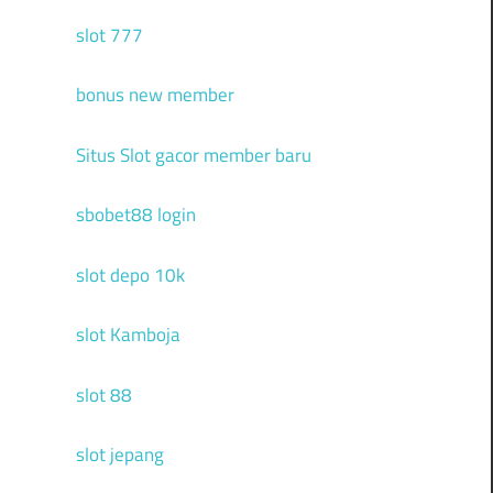
slot 777
bonus new member
Situs Slot gacor member baru
sbobet88 login
slot depo 10k
slot Kamboja
slot 88
slot jepang