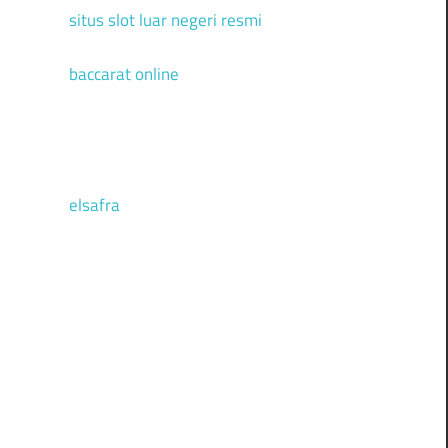
situs slot luar negeri resmi
baccarat online
elsafra