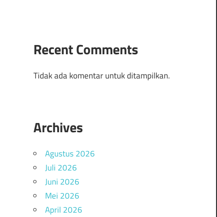
Recent Comments
Tidak ada komentar untuk ditampilkan.
Archives
Agustus 2026
Juli 2026
Juni 2026
Mei 2026
April 2026