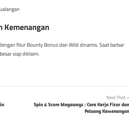
f
ualangan
dan Kemenangan
 dengan fitur Bounty Bonus dan Wild dinamis. Saat barbar
esar siap diklaim.
Next Post
in
Spin & Score Megaways : Cara Kerja Fitur da
Peluang Kemenanga