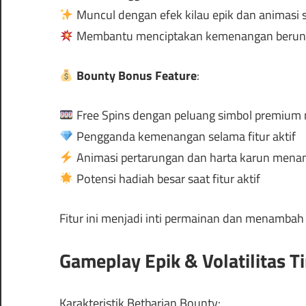
Muncul dengan efek kilau epik dan animasi 
Membantu menciptakan kemenangan berun
Bounty Bonus Feature
:
Free Spins dengan peluang simbol premium
Pengganda kemenangan selama fitur aktif
Animasi pertarungan dan harta karun men
Potensi hadiah besar saat fitur aktif
Fitur ini menjadi inti permainan dan menambah 
Gameplay Epik & Volatilitas T
Karakteristik Betbarian Bounty: