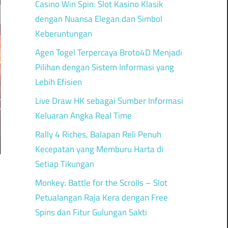
Casino Win Spin: Slot Kasino Klasik
dengan Nuansa Elegan dan Simbol
Keberuntungan
Agen Togel Terpercaya Broto4D Menjadi
Pilihan dengan Sistem Informasi yang
Lebih Efisien
Live Draw HK sebagai Sumber Informasi
Keluaran Angka Real Time
Rally 4 Riches, Balapan Reli Penuh
Kecepatan yang Memburu Harta di
Setiap Tikungan
Monkey: Battle for the Scrolls – Slot
Petualangan Raja Kera dengan Free
Spins dan Fitur Gulungan Sakti