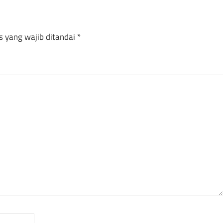
s yang wajib ditandai
*