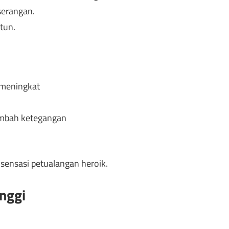
serangan.
tun.
 meningkat
ambah ketegangan
sensasi petualangan heroik.
inggi