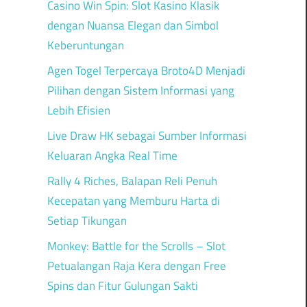
Casino Win Spin: Slot Kasino Klasik
dengan Nuansa Elegan dan Simbol
Keberuntungan
Agen Togel Terpercaya Broto4D Menjadi
Pilihan dengan Sistem Informasi yang
Lebih Efisien
Live Draw HK sebagai Sumber Informasi
Keluaran Angka Real Time
Rally 4 Riches, Balapan Reli Penuh
Kecepatan yang Memburu Harta di
Setiap Tikungan
Monkey: Battle for the Scrolls – Slot
Petualangan Raja Kera dengan Free
Spins dan Fitur Gulungan Sakti