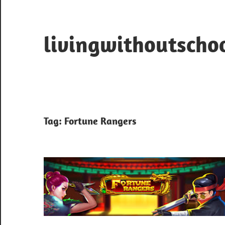
Skip
to
content
livingwithoutscho
Masuki
Dunia
Eksklusif
Slot
Tag:
Fortune Rangers
Premium
|
Di
Sini,
Setiap
Spin
Bernilai