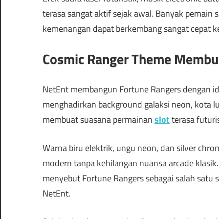
terasa sangat aktif sejak awal. Banyak pemain
kemenangan dapat berkembang sangat cepat keti
Cosmic Ranger Theme Membuat
NetEnt membangun Fortune Rangers dengan identi
menghadirkan background galaksi neon, kota lu
membuat suasana permainan
slot
terasa futuri
Warna biru elektrik, ungu neon, dan silver chr
modern tanpa kehilangan nuansa arcade klasik.
menyebut Fortune Rangers sebagai salah satu slo
NetEnt.