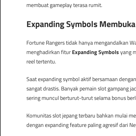
membuat gameplay terasa rumit.
Expanding Symbols Membuka 
Fortune Rangers tidak hanya mengandalkan Walk
menghadirkan fitur
Expanding Symbols
yang m
reel tertentu.
Saat expanding symbol aktif bersamaan denga
sangat drastis. Banyak pemain slot gampang ja
sering muncul berturut-turut selama bonus ber
Komunitas slot jepang terbaru bahkan mulai men
dengan expanding feature paling agresif dari Ne