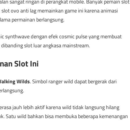
jalan sangat ringan di perangkat mobile. Banyak pemain slot
an slot ovo anti lag memainkan game ini karena animasi
selama permainan berlangsung.
ic synthwave dengan efek cosmic pulse yang membuat
p dibanding slot luar angkasa mainstream.
nan Slot Ini
alking Wilds
. Simbol ranger wild dapat bergerak dari
erlangsung.
sa jauh lebih aktif karena wild tidak langsung hilang
tuk. Satu wild bahkan bisa membuka beberapa kemenangan