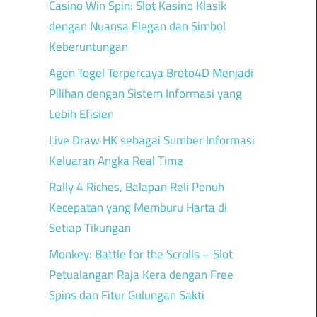
Casino Win Spin: Slot Kasino Klasik
dengan Nuansa Elegan dan Simbol
Keberuntungan
Agen Togel Terpercaya Broto4D Menjadi
Pilihan dengan Sistem Informasi yang
Lebih Efisien
Live Draw HK sebagai Sumber Informasi
Keluaran Angka Real Time
Rally 4 Riches, Balapan Reli Penuh
Kecepatan yang Memburu Harta di
Setiap Tikungan
Monkey: Battle for the Scrolls – Slot
Petualangan Raja Kera dengan Free
Spins dan Fitur Gulungan Sakti