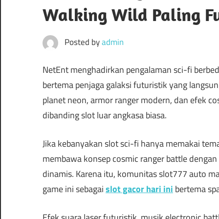
Nyata
Walking Wild Paling Fu
Posted by
admin
NetEnt menghadirkan pengalaman sci-fi berbe
bertema penjaga galaksi futuristik yang langsun
planet neon, armor ranger modern, dan efek co
dibanding slot luar angkasa biasa.
Jika kebanyakan slot sci-fi hanya memakai tema
membawa konsep cosmic ranger battle dengan vi
dinamis. Karena itu, komunitas slot777 auto m
game ini sebagai
slot gacor hari ini
bertema spac
Efek suara laser futuristik, musik electronic b